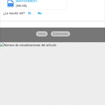
MANTENIMIENT...
PDF
(580 KB)
¿Le resultó útil?
Sí
No
Inicio
Soluciones